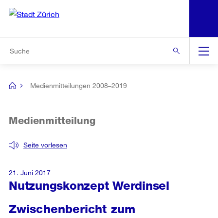
N
S
Zur Bereichsauswahl
Zur Hilfsnavigation
Zum Inhalt
Zur Suche
Suche
Global
Navigation
Medienmitteilungen 2008–2019
[no
title]
Medienmitteilung
Seite vorlesen
21. Juni 2017
Nutzungskonzept Werdinsel
Zwischenbericht zum