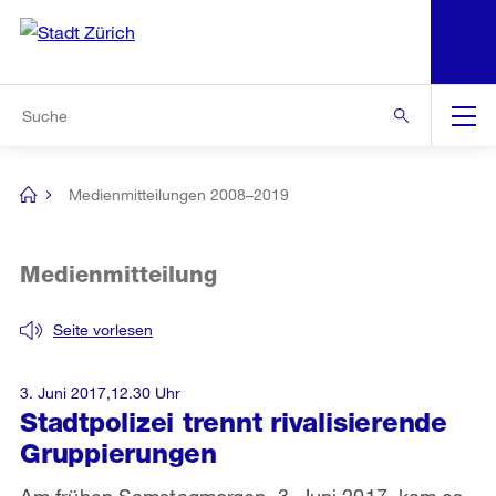
N
S
Zur Bereichsauswahl
Zur Hilfsnavigation
Zum Inhalt
Zur Suche
Suche
Global
Navigation
Medienmitteilungen 2008–2019
[no
title]
Medienmitteilung
Seite vorlesen
3. Juni 2017,12.30 Uhr
Stadtpolizei trennt rivalisierende
Gruppierungen
Am frühen Samstagmorgen, 3. Juni 2017, kam es