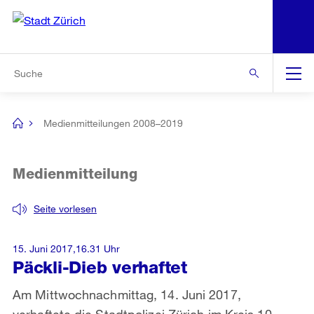
N
S
Zur Bereichsauswahl
Zur Hilfsnavigation
Zum Inhalt
Zur Suche
Suche
Global
Navigation
Medienmitteilungen 2008–2019
[no
title]
Medienmitteilung
Seite vorlesen
15. Juni 2017,16.31 Uhr
Päckli-Dieb verhaftet
Am Mittwochnachmittag, 14. Juni 2017,
verhaftete die Stadtpolizei Zürich im Kreis 10