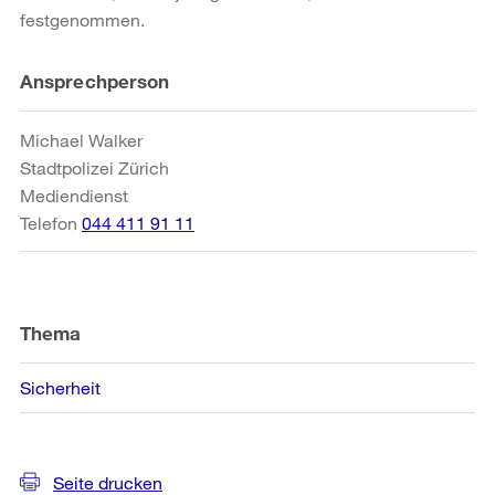
festgenommen.
Weitere
Ansprechperson
Informationen
Michael Walker
Stadtpolizei Zürich
Mediendienst
Telefon
044 411 91 11
Thema
Sicherheit
Seite drucken