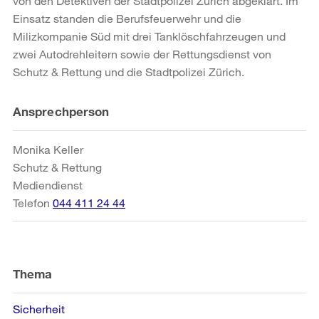
von den Detektiven der Stadtpolizei Zürich abgeklärt. Im
Einsatz standen die Berufsfeuerwehr und die
Milizkompanie Süd mit drei Tanklöschfahrzeugen und
zwei Autodrehleitern sowie der Rettungsdienst von
Schutz & Rettung und die Stadtpolizei Zürich.
Weitere
Ansprechperson
Informationen
Monika Keller
Schutz & Rettung
Mediendienst
Telefon
044 411 24 44
Thema
Sicherheit