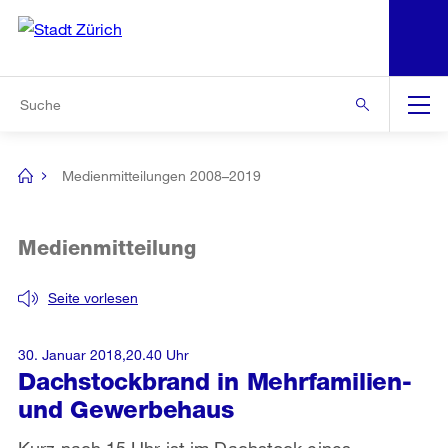
N
S
Zur Bereichsauswahl
Zur Hilfsnavigation
Zum Inhalt
Zur Suche
Suche
Global
Navigation
Medienmitteilungen 2008–2019
[no
title]
Medienmitteilung
Seite vorlesen
30. Januar 2018,20.40 Uhr
Dachstockbrand in Mehrfamilien-
und Gewerbehaus
Kurz nach 15 Uhr ist im Dachstock eines