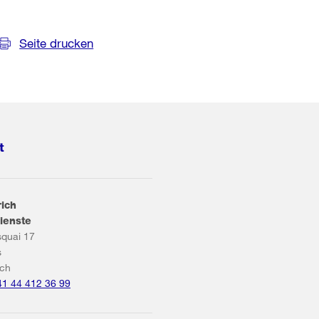
Seite drucken
t
rich
ienste
squai 17
s
ich
41 44 412 36 99