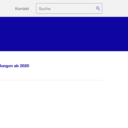
Hilfsnavigation
Suche
Kontakt
lungen ab 2020