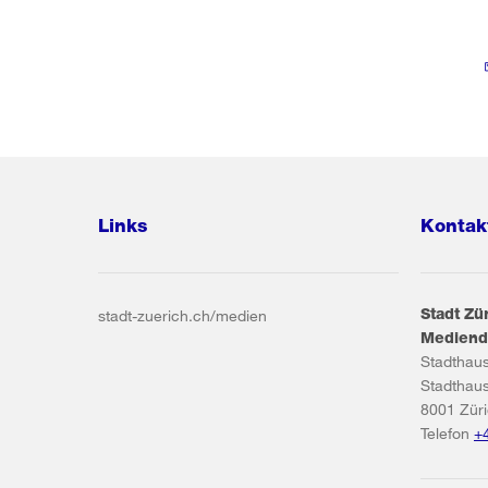
Links
Kontak
Stadt Zü
stadt-zuerich.ch/medien
Mediend
Stadthau
Stadthau
8001
Zür
Telefon
+