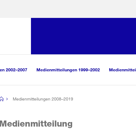
Sprunglink:
Navigation
sauswahl
vigation
m Inhalt
r Suche
gen 2002–2007
Medienmitteilungen 1999–2002
Medienmittei
Medienmitteilungen 2008–2019
[no
title]
Medienmitteilung