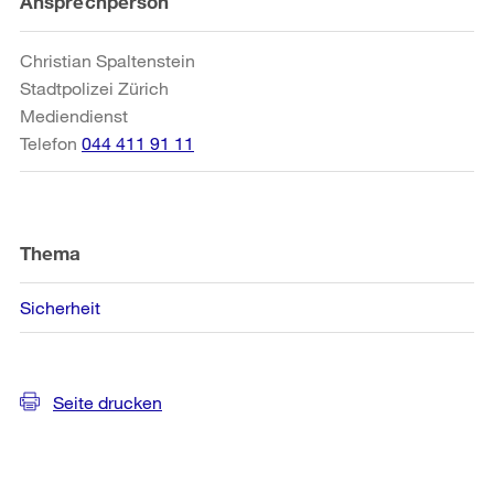
Weitere
Ansprechperson
Informationen
Christian Spaltenstein
Stadtpolizei Zürich
Mediendienst
Telefon
044 411 91 11
Thema
Sicherheit
Seite drucken