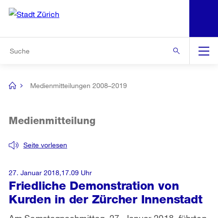
N
S
Zur Bereichsauswahl
Zur Hilfsnavigation
Zum Inhalt
Zur Suche
Suche
Global
Navigation
Medienmitteilungen 2008–2019
[no
title]
Medienmitteilung
Seite vorlesen
27. Januar 2018,17.09 Uhr
Friedliche Demonstration von
Kurden in der Zürcher Innenstadt
Am Samstagnachmittag, 27. Januar 2018, führten