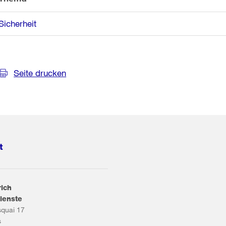
Sicherheit
Seite drucken
t
rich
ienste
squai 17
s