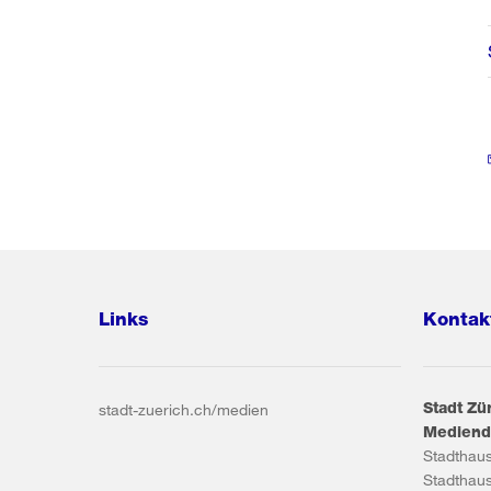
Links
Kontak
Stadt Zü
stadt-zuerich.ch/medien
Mediend
Stadthau
Stadthau