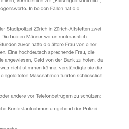
anken, vermeintlich zur „Falschgeldkontrolle“,
mögenswerte. In beiden Fällen hat die
 Stadtpolizei Zürich in Zürich-Altstetten zwei
 Die beiden Männer waren mutmasslich
tunden zuvor hatte die ältere Frau von einer
ten. Eine hochdeutsch sprechende Frau, die
rde angewiesen, Geld von der Bank zu holen, da
twas nicht stimmen könne, verständigte sie die
 eingeleiteten Massnahmen führten schliesslich
 oder andere vor Telefonbetrügern zu schützen:
che Kontaktaufnahmen umgehend der Polizei
smasche