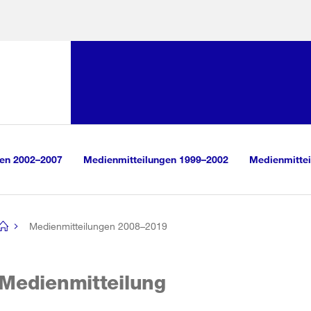
Sprunglink:
Navigation
sauswahl
vigation
m Inhalt
r Suche
gen 2002–2007
Medienmitteilungen 1999–2002
Medienmittei
Medienmitteilungen 2008–2019
[no
title]
Medienmitteilung