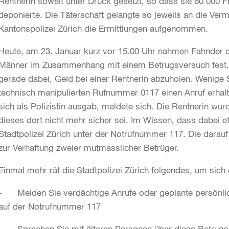
Rentnerin soweit unter Druck gesetzt, so dass sie 60‘000 Fr
deponierte. Die Täterschaft gelangte so jeweils an die Ver
Kantonspolizei Zürich die Ermittlungen aufgenommen.
Heute, am 23. Januar kurz vor 15.00 Uhr nahmen Fahnder der
Männer im Zusammenhang mit einem Betrugsversuch fest.
gerade dabei, Geld bei einer Rentnerin abzuholen. Wenige S
technisch manipulierten Rufnummer 0117 einen Anruf erhal
sich als Polizistin ausgab, meldete sich. Die Rentnerin wu
dieses dort nicht mehr sicher sei. Im Wissen, dass dabei e
Stadtpolizei Zürich unter der Notrufnummer 117. Die darauf
zur Verhaftung zweier mutmasslicher Betrüger.
Einmal mehr rät die Stadtpolizei Zürich folgendes, um sich
- Melden Sie verdächtige Anrufe oder geplante persönli
auf der Notrufnummer 117
- Sprechen Sie mit älteren Personen über diese Betrug