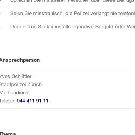
- Seien Sie misstrauisch, die Polizei verlangt nie telefon
- Deponieren Sie keinesfalls irgendwo Bargeld oder We
Weitere
Ansprechperson
Informationen
Yves Schlittler
Stadtpolizei Zürich
Mediendienst
Telefon
044 411 91 11
Thema