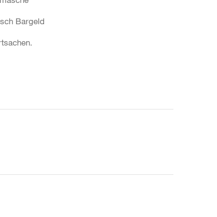
isch Bargeld
rtsachen.