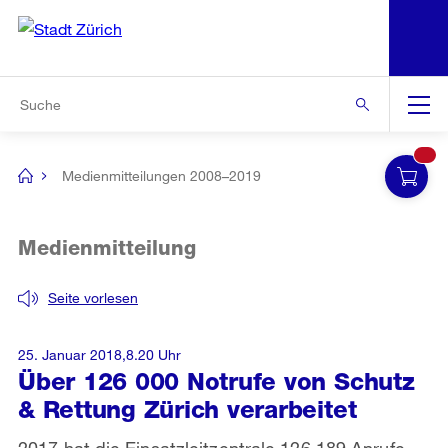
N
S
Zur Bereichsauswahl
Zur Hilfsnavigation
Zum Inhalt
Zur Suche
Suche
Global
Navigation
Medienmitteilungen 2008–2019
[no
title]
Medienmitteilung
Seite vorlesen
25. Januar 2018,8.20 Uhr
Über 126 000 Notrufe von Schutz
& Rettung Zürich verarbeitet
2017 hat die Einsatzleitzentrale 126 189 Anrufe