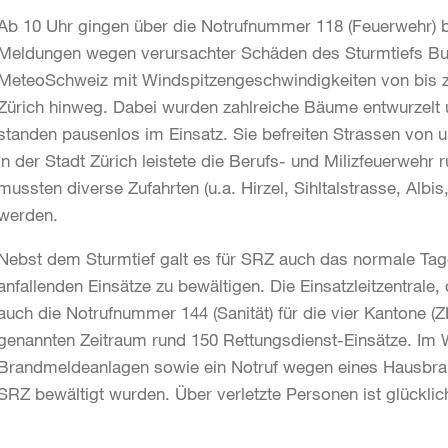
Ab 10 Uhr gingen über die Notrufnummer 118 (Feuerwehr) be
Meldungen wegen verursachter Schäden des Sturmtiefs Bur
MeteoSchweiz mit Windspitzengeschwindigkeiten von bis 
Zürich hinweg. Dabei wurden zahlreiche Bäume entwurzelt
standen pausenlos im Einsatz. Sie befreiten Strassen von
In der Stadt Zürich leistete die Berufs- und Milizfeuerweh
mussten diverse Zufahrten (u.a. Hirzel, Sihltalstrasse, Albi
werden.
Nebst dem Sturmtief galt es für SRZ auch das normale Ta
anfallenden Einsätze zu bewältigen. Die Einsatzleitzentral
auch die Notrufnummer 144 (Sanität) für die vier Kantone 
genannten Zeitraum rund 150 Rettungsdienst-Einsätze. Im
Brandmeldeanlagen sowie ein Notruf wegen eines Hausbran
SRZ bewältigt wurden. Über verletzte Personen ist glücklic