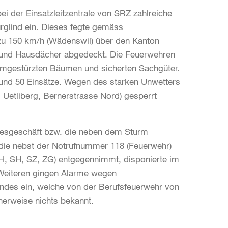
i der Einsatzleitzentrale von SRZ zahlreiche
glind ein. Dieses fegte gemäss
zu 150 km/h (Wädenswil) über den Kanton
 und Hausdächer abgedeckt. Die Feuerwehren
 umgestürzten Bäumen und sicherten Sachgüter.
r rund 50 Einsätze. Wegen des starken Unwetters
s, Uetliberg, Bernerstrasse Nord) gesperrt
gesgeschäft bzw. die neben dem Sturm
e, die nebst der Notrufnummer 118 (Feuerwehr)
(ZH, SH, SZ, ZG) entgegennimmt, disponierte im
 Weiteren gingen Alarme wegen
des ein, welche von der Berufsfeuerwehr von
herweise nichts bekannt.