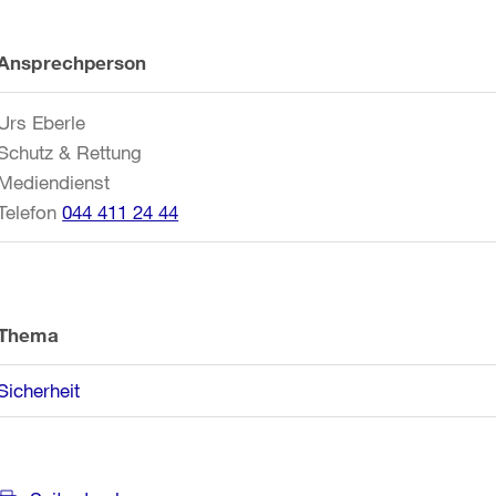
Weitere
Ansprechperson
Informationen
Urs Eberle
Schutz & Rettung
Mediendienst
Telefon
044 411 24 44
Thema
Sicherheit