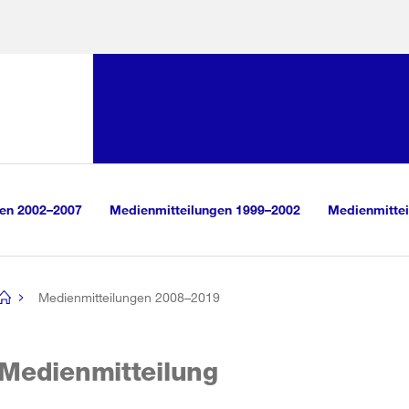
Sprunglink:
Navigation
sauswahl
vigation
m Inhalt
r Suche
gen 2002–2007
Medienmitteilungen 1999–2002
Medienmittei
Medienmitteilungen 2008–2019
[no
title]
Medienmitteilung