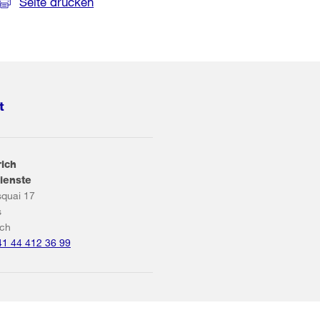
Seite drucken
t
rich
ienste
squai 17
s
ich
41 44 412 36 99