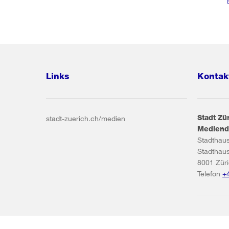
Links
Kontak
Stadt Zü
stadt-zuerich.ch/medien
Mediend
Stadthau
Stadthau
8001
Zür
Telefon
+