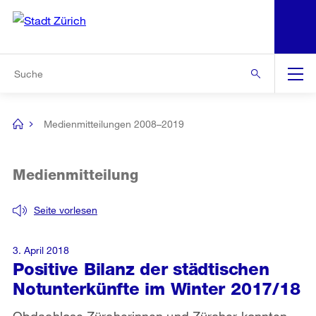
N
S
Zur Bereichsauswahl
Zur Hilfsnavigation
Zum Inhalt
Zur Suche
Suche
Global
Navigation
Medienmitteilungen 2008–2019
[no
title]
Medienmitteilung
Seite vorlesen
3. April 2018
Positive Bilanz der städtischen
Notunterkünfte im Winter 2017/18
Obdachlose Zürcherinnen und Zürcher konnten