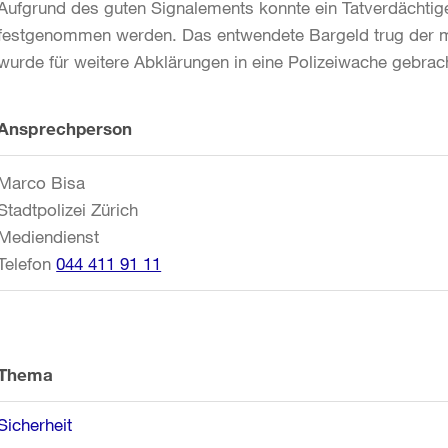
Aufgrund des guten Signalements konnte ein Tatverdächtig
festgenommen werden. Das entwendete Bargeld trug der mu
wurde für weitere Abklärungen in eine Polizeiwache gebrac
Weitere
Ansprechperson
Informationen
Marco Bisa
Stadtpolizei Zürich
Mediendienst
Telefon
044 411 91 11
Thema
Sicherheit