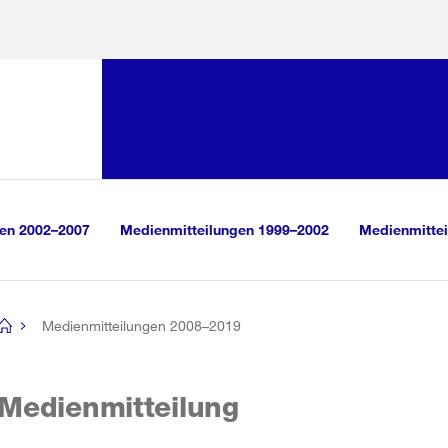
Sprunglink:
Navigation
sauswahl
vigation
m Inhalt
r Suche
gen 2002–2007
Medienmitteilungen 1999–2002
Medienmittei
Medienmitteilungen 2008–2019
[no
title]
Medienmitteilung