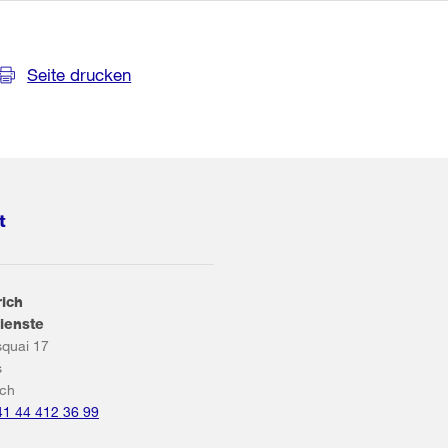
Seite drucken
t
rich
ienste
squai 17
s
ich
41 44 412 36 99