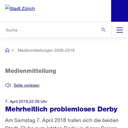
N
S
Zur Bereichsauswahl
Zur Hilfsnavigation
Zum Inhalt
Zur Suche
Suche
Global
Navigation
Medienmitteilungen 2008–2019
[no
title]
Medienmitteilung
Seite vorlesen
7. April 2018,22.59 Uhr
Mehrheitlich problemloses Derby
Am Samstag 7. April 2018 trafen sich die beiden
Stadt-Clubs zum letzten Derby in dieser Saison.