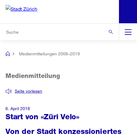
N
S
Zur Bereichsauswahl
Zur Hilfsnavigation
Zum Inhalt
Zur Suche
Suche
Global
Navigation
Medienmitteilungen 2008–2019
[no
title]
Medienmitteilung
Seite vorlesen
6. April 2018
Start von «Züri Velo»
Von der Stadt konzessioniertes