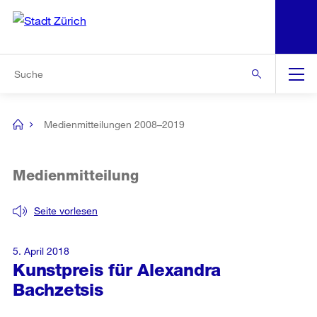
N
S
Zur Bereichsauswahl
Zur Hilfsnavigation
Zum Inhalt
Zur Suche
Suche
Global
Navigation
Medienmitteilungen 2008–2019
[no
title]
Medienmitteilung
Seite vorlesen
5. April 2018
Kunstpreis für Alexandra
Bachzetsis