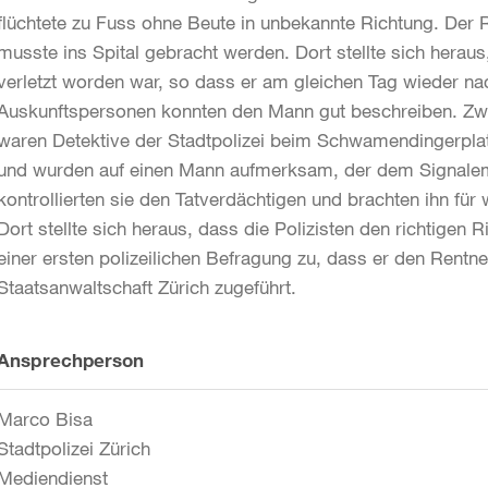
flüchtete zu Fuss ohne Beute in unbekannte Richtung. Der 
musste ins Spital gebracht werden. Dort stellte sich heraus
verletzt worden war, so dass er am gleichen Tag wieder na
Auskunftspersonen konnten den Mann gut beschreiben. Zwei
waren Detektive der Stadtpolizei beim Schwamendingerplat
und wurden auf einen Mann aufmerksam, der dem Signalem
kontrollierten sie den Tatverdächtigen und brachten ihn für
Dort stellte sich heraus, dass die Polizisten den richtigen 
einer ersten polizeilichen Befragung zu, dass er den Rentne
Staatsanwaltschaft Zürich zugeführt.
Weitere
Ansprechperson
Informationen
Marco Bisa
Stadtpolizei Zürich
Mediendienst