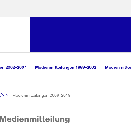
Sprunglink:
Navigation
sauswahl
vigation
m Inhalt
r Suche
gen 2002–2007
Medienmitteilungen 1999–2002
Medienmittei
Medienmitteilungen 2008–2019
[no
title]
Medienmitteilung