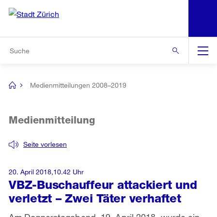
N
S
Zur Bereichsauswahl
Zur Hilfsnavigation
Zum Inhalt
Zur Suche
Suche
Global
Navigation
Medienmitteilungen 2008–2019
[no
title]
Medienmitteilung
Seite vorlesen
20. April 2018,10.42 Uhr
VBZ-Buschauffeur attackiert und
verletzt – Zwei Täter verhaftet
Am Donnerstagabend, 19. April 2018, wurde ein