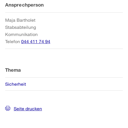
Weitere
Ansprechperson
Informationen
Maja Bartholet
Stabsabteilung
Kommunikation
Telefon
044 411 74 94
Thema
Sicherheit
Seite drucken