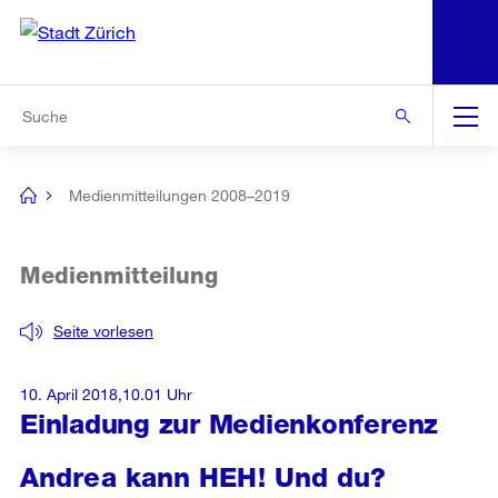
N
S
Zur Bereichsauswahl
Zur Hilfsnavigation
Zum Inhalt
Zur Suche
Suche
Global
Navigation
Medienmitteilungen 2008–2019
[no
title]
Medienmitteilung
Seite vorlesen
10. April 2018,10.01 Uhr
Einladung zur Medienkonferenz
Andrea kann HEH! Und du?