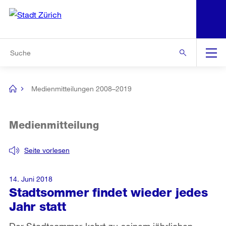
N
S
Zur Bereichsauswahl
Zur Hilfsnavigation
Zum Inhalt
Zur Suche
Suche
Global
Navigation
Medienmitteilungen 2008–2019
[no
title]
Medienmitteilung
Seite vorlesen
14. Juni 2018
Stadtsommer findet wieder jedes
Jahr statt
Der Stadtsommer kehrt zu seinem jährlichen