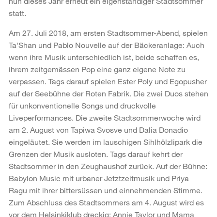
nun dieses Jahr erneut ein eigenständiger Stadtsommer
statt.
Am 27. Juli 2018, am ersten Stadtsommer-Abend, spielen
Ta'Shan und Pablo Nouvelle auf der Bäckeranlage: Auch
wenn ihre Musik unterschiedlich ist, beide schaffen es,
ihrem zeitgemässen Pop eine ganz eigene Note zu
verpassen. Tags darauf spielen Ester Poly und Egopusher
auf der Seebühne der Roten Fabrik. Die zwei Duos stehen
für unkonventionelle Songs und druckvolle
Liveperformances. Die zweite Stadtsommerwoche wird
am 2. August von Tapiwa Svosve und Dalia Donadio
eingeläutet. Sie werden im lauschigen Sihlhölzlipark die
Grenzen der Musik ausloten. Tags darauf kehrt der
Stadtsommer in den Zeughaushof zurück. Auf der Bühne:
Babylon Music mit urbaner Jetztzeitmusik und Priya
Ragu mit ihrer bittersüssen und einnehmenden Stimme.
Zum Abschluss des Stadtsommers am 4. August wird es
vor dem Helsinkiklub dreckig: Annie Taylor und Mama