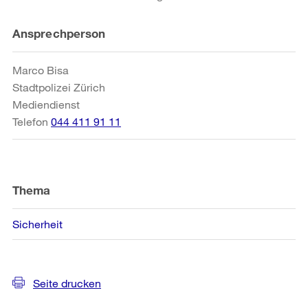
Weitere
Ansprechperson
Informationen
Marco Bisa
Stadtpolizei Zürich
Mediendienst
Telefon
044 411 91 11
Thema
Sicherheit
Seite drucken