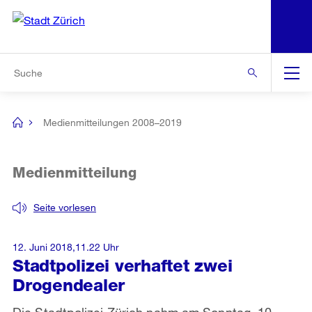
N
S
Zur Bereichsauswahl
Zur Hilfsnavigation
Zum Inhalt
Zur Suche
Suche
Global
Navigation
Medienmitteilungen 2008–2019
[no
title]
Medienmitteilung
Seite vorlesen
12. Juni 2018,11.22 Uhr
Stadtpolizei verhaftet zwei
Drogendealer
Die Stadtpolizei Zürich nahm am Sonntag, 10.