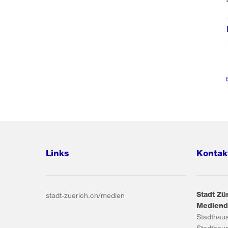
Links
Kontak
Stadt Zü
stadt-zuerich.ch/medien
Mediend
Stadthau
Stadthau