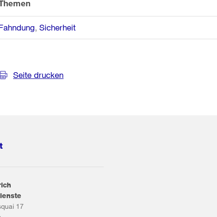
Themen
Fahndung
Sicherheit
Seite drucken
t
rich
ienste
squai 17
s