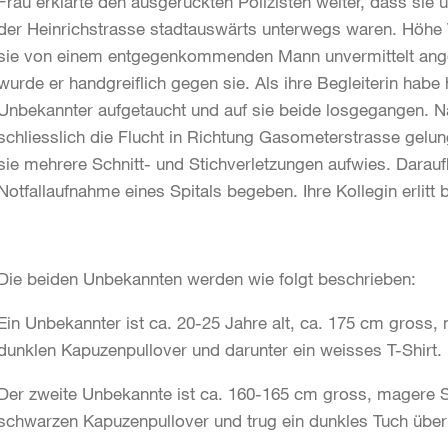
Frau erklärte den ausgerückten Polizisten weiter, dass sie 
der Heinrichstrasse stadtauswärts unterwegs waren. Höhe
sie von einem entgegenkommenden Mann unvermittelt ange
wurde er handgreiflich gegen sie. Als ihre Begleiterin habe h
Unbekannter aufgetaucht und auf sie beide losgegangen. N
schliesslich die Flucht in Richtung Gasometerstrasse gelun
sie mehrere Schnitt- und Stichverletzungen aufwies. Darauf
Notfallaufnahme eines Spitals begeben. Ihre Kollegin erlitt b
Die beiden Unbekannten werden wie folgt beschrieben:
Ein Unbekannter ist ca. 20-25 Jahre alt, ca. 175 cm gross, m
dunklen Kapuzenpullover und darunter ein weisses T-Shirt.
Der zweite Unbekannte ist ca. 160-165 cm gross, magere Stat
schwarzen Kapuzenpullover und trug ein dunkles Tuch übe