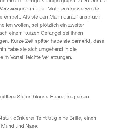
und ihre 19-jährige Kollegin gegen 00.20 Uhr auf
 Verzweigung mit der Motorenstrasse wurde
rempelt. Als sie den Mann darauf ansprach,
elfen wollen, sei plötzlich ein zweiter
ach einem kurzen Gerangel sei ihnen
gen. Kurze Zeit später habe sie bemerkt, dass
hin habe sie sich umgehend in die
eim Vorfall leichte Verletzungen.
ittlere Statur, blonde Haare, trug einen
ur, dünklerer Teint trug eine Brille, einen
r Mund und Nase.