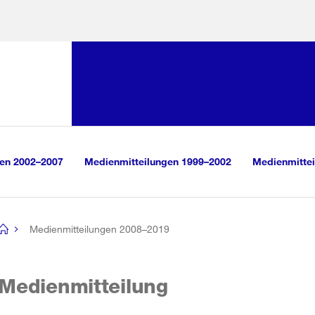
Sprunglink:
Navigation
sauswahl
vigation
m Inhalt
r Suche
gen 2002–2007
Medienmitteilungen 1999–2002
Medienmittei
Medienmitteilungen 2008–2019
[no
title]
Medienmitteilung