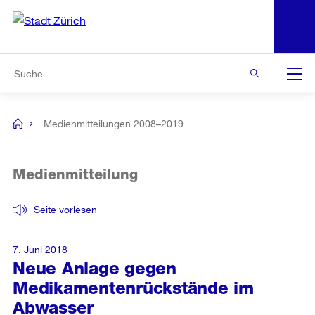
N
S
Zur Bereichsauswahl
Zur Hilfsnavigation
Zum Inhalt
Zur Suche
Suche
Global
Navigation
Medienmitteilungen 2008–2019
[no
title]
Medienmitteilung
Seite vorlesen
7. Juni 2018
Neue Anlage gegen
Medikamentenrückstände im
Abwasser