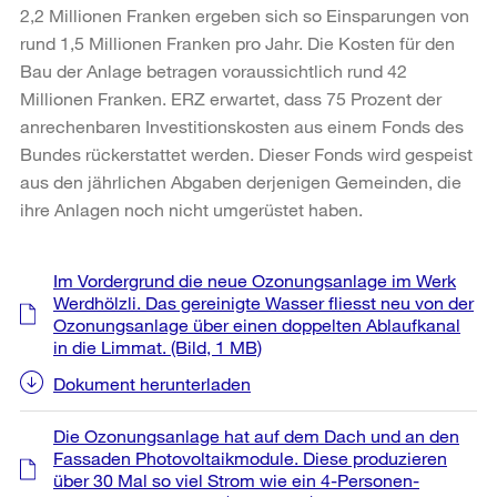
2,2 Millionen Franken ergeben sich so Einsparungen von
rund 1,5 Millionen Franken pro Jahr. Die Kosten für den
Bau der Anlage betragen voraussichtlich rund 42
Millionen Franken. ERZ erwartet, dass 75 Prozent der
anrechenbaren Investitionskosten aus einem Fonds des
Bundes rückerstattet werden. Dieser Fonds wird gespeist
aus den jährlichen Abgaben derjenigen Gemeinden, die
ihre Anlagen noch nicht umgerüstet haben.
Weitere
Im Vordergrund die neue Ozonungsanlage im Werk
Informationen
Werdhölzli. Das gereinigte Wasser fliesst neu von der
Ozonungsanlage über einen doppelten Ablaufkanal
in die Limmat.
(Bild, 1 MB)
Dokument herunterladen
Die Ozonungsanlage hat auf dem Dach und an den
Fassaden Photovoltaikmodule. Diese produzieren
über 30 Mal so viel Strom wie ein 4-Personen-