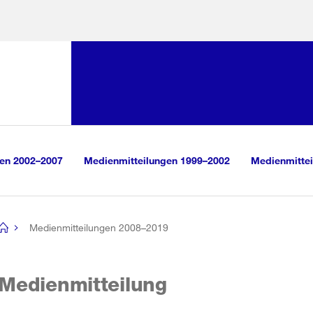
Sprunglink:
Navigation
sauswahl
vigation
m Inhalt
r Suche
gen 2002–2007
Medienmitteilungen 1999–2002
Medienmittei
Medienmitteilungen 2008–2019
[no
title]
Medienmitteilung