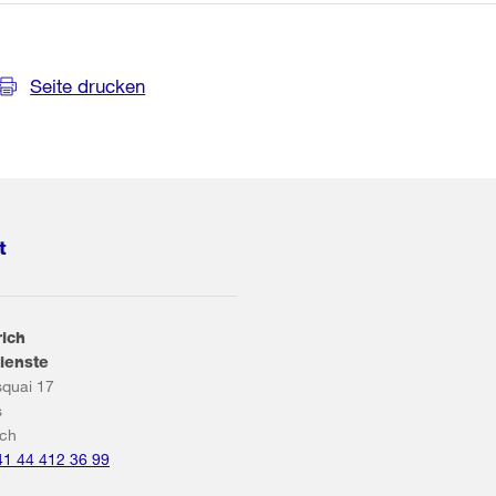
Seite drucken
t
rich
ienste
squai 17
s
ich
41 44 412 36 99