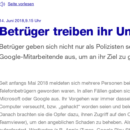
Seite vorlesen
14. Juni 2018,9.15 Uhr
Betrüger treiben ihr 
Betrüger geben sich nicht nur als Polizisten 
Google-Mitarbeitende aus, um an ihr Ziel zu 
Seit anfangs Mai 2018 meldeten sich mehrere Personen bei 
Telefonbetrügern geworden waren. In allen Fällen gaben si
Microsoft oder Google aus. Ihr Vorgehen war immer dasselb
Computer verseucht, bzw. „gehackt“ worden seien und bel
Danach brachten sie die Opfer dazu, ihnen Zugriff auf den 
Teamviewer), um den angeblichen Schaden zu beheben. Als
aufgefordert, Wertkarten (z.B. Apple iTunes, Google Play St