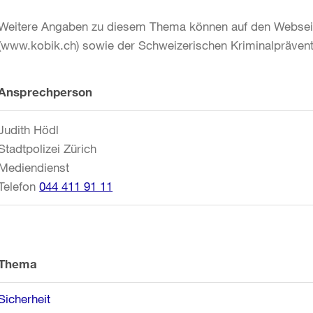
Weitere Angaben zu diesem Thema können auf den Webseite
(www.kobik.ch) sowie der Schweizerischen Kriminalpräve
Weitere
Ansprechperson
Informationen
Judith Hödl
Stadtpolizei Zürich
Mediendienst
Telefon
044 411 91 11
Thema
Sicherheit