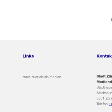
Links
Kontak
Stadt Zü
stadt-zuerich.ch/medien
Mediend
Stadthau
Stadthau
8001
Zür
Telefon
+