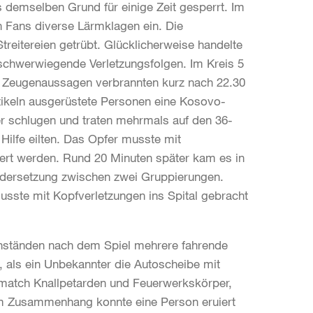
 demselben Grund für einige Zeit gesperrt. Im
n Fans diverse Lärmklagen ein. Die
treitereien getrübt. Glücklicherweise handelte
 schwerwiegende Verletzungsfolgen. Im Kreis 5
 Zeugenaussagen verbrannten kurz nach 22.30
tikeln ausgerüstete Personen eine Kosovo-
er schlugen und traten mehrmals auf den 36-
Hilfe eilten. Das Opfer musste mit
iert werden. Rund 20 Minuten später kam es in
andersetzung zwischen zwei Gruppierungen.
usste mit Kopfverletzungen ins Spital gebracht
nständen nach dem Spiel mehrere fahrende
t, als ein Unbekannter die Autoscheibe mit
lmatch Knallpetarden und Feuerwerkskörper,
em Zusammenhang konnte eine Person eruiert