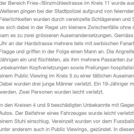
der Bereich Fries-/Binzmühlestrasse im Kreis 11 wurde aus
Weiteren gingen bei der Stadtpolizei aufgrund von feiernde
Feierlichkeiten wurden durch vereinzelte Schlägereien und S
es sich dabei in der Regel um kleinere Zwischenfälle ohne
kam es zu zwei grösseren Auseinandersetzungen. Gemäss
Uhr an der Hardstrasse mehrere teils mit serbischen Fanar
Flagge und griffen in der Folge einen Mann an. Die Angreif
Jährigen ein und flüchteten, als ihm mehrere Passanten zur 
unbekannten Kopfverletzungen sowie Prellungen hospitalis
einem Public Viewing im Kreis 5 zu einer tätlichen Ausein
Dabei wurden drei junge Männer verletzt. Ein 19-Jähriger m
werden. Zwei Personen wurden leicht verletzt.
In den Kreisen 4 und 9 beschädigten Unbekannte mit Gege
Autos. Der Beifahrer eines Fahrzeuges wurde leicht verletz
einem Stuhl einschlug. Vereinzelt wurden vor dem Fussbal
unter anderem auch in Public Viewings, gezündet. In dies