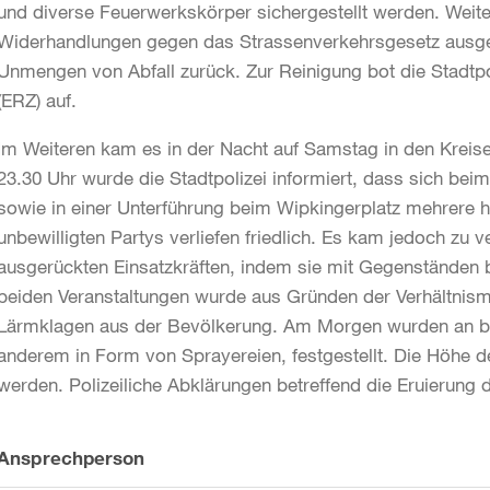
und diverse Feuerwerkskörper sichergestellt werden. Weit
Widerhandlungen gegen das Strassenverkehrsgesetz ausges
Unmengen von Abfall zurück. Zur Reinigung bot die Stadtp
(ERZ) auf.
Im Weiteren kam es in der Nacht auf Samstag in den Kreise
23.30 Uhr wurde die Stadtpolizei informiert, dass sich bei
sowie in einer Unterführung beim Wipkingerplatz mehrere 
unbewilligten Partys verliefen friedlich. Es kam jedoch zu
ausgerückten Einsatzkräften, indem sie mit Gegenständen 
beiden Veranstaltungen wurde aus Gründen der Verhältnismä
Lärmklagen aus der Bevölkerung. Am Morgen wurden an be
anderem in Form von Sprayereien, festgestellt. Die Höhe d
werden. Polizeiliche Abklärungen betreffend die Eruierung
Weitere
Ansprechperson