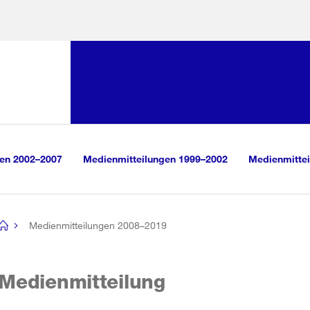
Sprunglink:
Navigation
sauswahl
vigation
m Inhalt
r Suche
gen 2002–2007
Medienmitteilungen 1999–2002
Medienmittei
Medienmitteilungen 2008–2019
[no
title]
Medienmitteilung