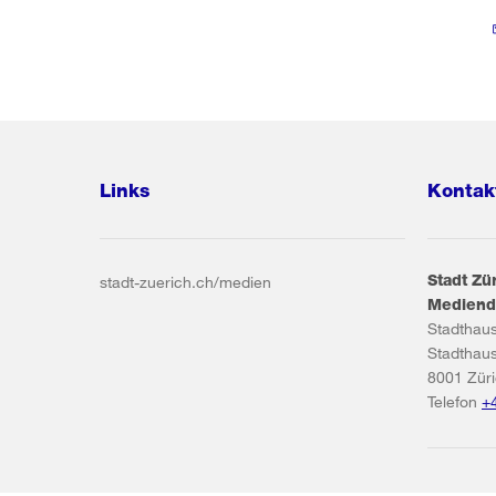
Links
Kontak
Stadt Zü
stadt-zuerich.ch/medien
Mediend
Stadthau
Stadthau
8001
Zür
Telefon
+