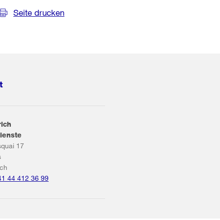
Seite drucken
t
rich
ienste
squai 17
s
ich
41 44 412 36 99