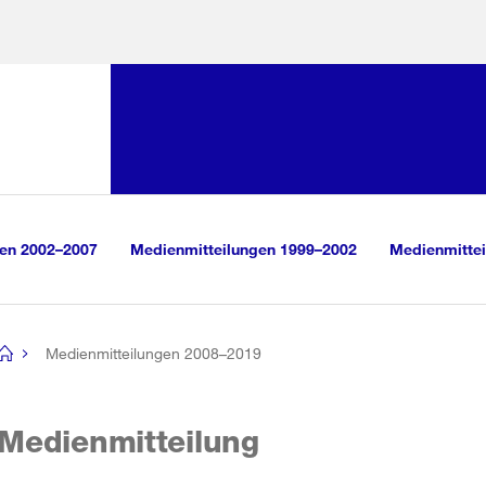
Sprunglink:
Navigation
sauswahl
vigation
m Inhalt
r Suche
gen 2002–2007
Medienmitteilungen 1999–2002
Medienmittei
Medienmitteilungen 2008–2019
[no
title]
Medienmitteilung