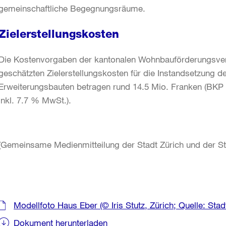
gemeinschaftliche Begegnungsräume.
Zielerstellungskosten
Die Kostenvorgaben der kantonalen Wohnbauförderungsve
geschätzten Zielerstellungskosten für die Instandsetzung 
Erweiterungsbauten betragen rund 14.5 Mio. Franken (BKP 
inkl. 7.7 % MwSt.).
(Gemeinsame Medienmitteilung der Stadt Zürich und der 
Weitere
Modellfoto Haus Eber (© Iris Stutz, Zürich; Quelle: Sta
Informationen
Dokument herunterladen