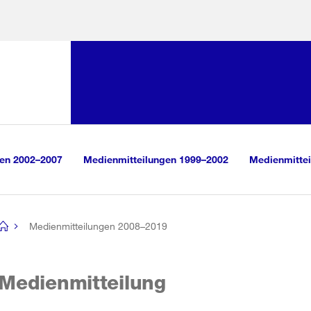
Sprunglink:
Navigation
sauswahl
vigation
m Inhalt
r Suche
gen 2002–2007
Medienmitteilungen 1999–2002
Medienmittei
Medienmitteilungen 2008–2019
[no
title]
Medienmitteilung