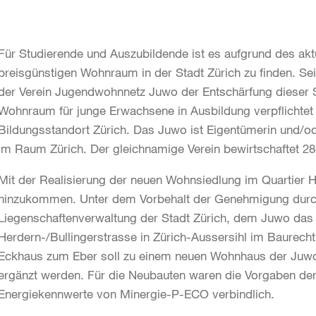
Für Studierende und Auszubildende ist es aufgrund des a
preisgünstigen Wohnraum in der Stadt Zürich zu finden. Sei
der Verein Jugendwohnnetz Juwo der Entschärfung dieser S
Wohnraum für junge Erwachsene in Ausbildung verpflichtet 
Bildungsstandort Zürich. Das Juwo ist Eigentümerin und/o
im Raum Zürich. Der gleichnamige Verein bewirtschaftet 2
Mit der Realisierung der neuen Wohnsiedlung im Quartier 
hinzukommen. Unter dem Vorbehalt der Genehmigung durch
Liegenschaftenverwaltung der Stadt Zürich, dem Juwo das
Herdern-/Bullingerstrasse in Zürich-Aussersihl im Baurech
Eckhaus zum Eber soll zu einem neuen Wohnhaus der Juw
ergänzt werden. Für die Neubauten waren die Vorgaben der
Energiekennwerte von Minergie-P-ECO verbindlich.