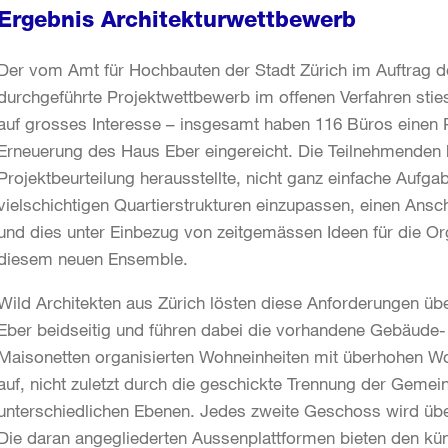
Ergebnis Architekturwettbewerb
Der vom Amt für Hochbauten der Stadt Zürich im Auftrag 
durchgeführte Projektwettbewerb im offenen Verfahren stie
auf grosses Interesse – insgesamt haben 116 Büros einen P
Erneuerung des Haus Eber eingereicht. Die Teilnehmenden ha
Projektbeurteilung herausstellte, nicht ganz einfache Aufgabe
vielschichtigen Quartierstrukturen einzupassen, einen Ansc
und dies unter Einbezug von zeitgemässen Ideen für die Or
diesem neuen Ensemble.
Wild Architekten aus Zürich lösten diese Anforderungen üb
Eber beidseitig und führen dabei die vorhandene Gebäude- 
Maisonetten organisierten Wohneinheiten mit überhohen W
auf, nicht zuletzt durch die geschickte Trennung der Geme
unterschiedlichen Ebenen. Jedes zweite Geschoss wird übe
Die daran angegliederten Aussenplattformen bieten den k