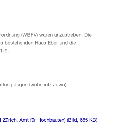
rordnung (WBFV) waren anzustreben. Die
des bestehenden Haus Eber und die
1-9,
Stiftung Jugendwohnnetz Juwo)
dt Zürich, Amt für Hochbauten)
(Bild, 665 KB)