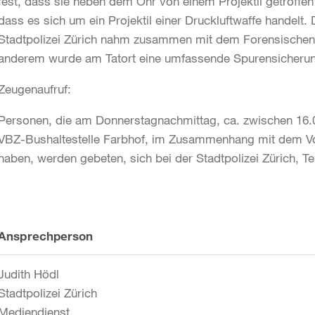
fest, dass sie neben dem Ohr von einem Projektil getroffe
dass es sich um ein Projektil einer Druckluftwaffe handelt.
Stadtpolizei Zürich nahm zusammen mit dem Forensischen In
anderem wurde am Tatort eine umfassende Spurensicherun
Zeugenaufruf:
Personen, die am Donnerstagnachmittag, ca. zwischen 16.00
VBZ-Bushaltestelle Farbhof, im Zusammenhang mit dem Vo
haben, werden gebeten, sich bei der Stadtpolizei Zürich, Te
Weitere
Ansprechperson
Informationen
Judith Hödl
Stadtpolizei Zürich
Mediendienst