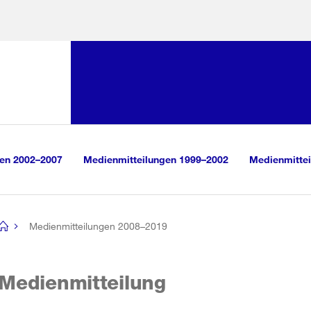
Sprunglink:
Navigation
sauswahl
vigation
m Inhalt
r Suche
gen 2002–2007
Medienmitteilungen 1999–2002
Medienmittei
Medienmitteilungen 2008–2019
[no
title]
Medienmitteilung