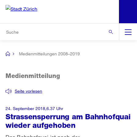
N
S
Zur Bereichsauswahl
Zur Hilfsnavigation
Zum Inhalt
Zur Suche
Suche
Global
Navigation
Medienmitteilungen 2008–2019
[no
title]
Medienmitteilung
Seite vorlesen
24. September 2018,6.37 Uhr
Strassensperrung am Bahnhofquai
wieder aufgehoben
Das Bahnhofquai ist nach der