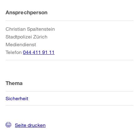
Weitere
Ansprechperson
Informationen
Christian Spaltenstein
Stadtpolizei Zürich
Mediendienst
Telefon
044 411 91 11
Thema
Sicherheit
Seite drucken