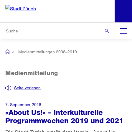
N
S
Zur Bereichsauswahl
Zur Hilfsnavigation
Zum Inhalt
Zur Suche
Suche
Global
Navigation
Medienmitteilungen 2008–2019
[no
title]
Medienmitteilung
Seite vorlesen
7. September 2018
«About Us!» – Interkulturelle
Programmwochen 2019 und 2021
Die Stadt Zürich erteilt dem Verein «About Us»