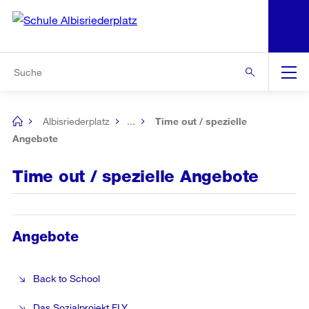
N
S
Zur Bereichsauswahl
Zur Hilfsnavigation
Zum Inhalt
Zur Suche
Suche
Global
Navigation
Albisriederplatz
...
Time out / spezielle
[no
title]
Angebote
Time out / spezielle Angebote
Angebote
Back to School
Das Sozialprojekt FLY