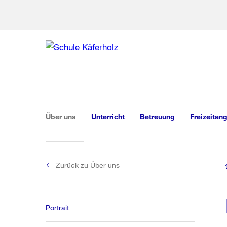
Zu den weiteren Infor
Zur Bereich
Zur Hilfsna
Zu
Zu
Global
Navigation
(aktiv)
Über uns
Unterricht
Betreuung
Freizeitan
Zurück zu Über uns
Portrait