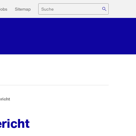
navigation
Suche
Jobs
Sitemap
richt
richt