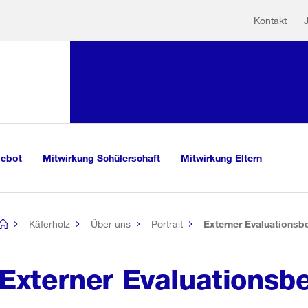
Hilfs
Sprunglink:
Kontakt
Navigation
mationen
sauswahl
vigation
m Inhalt
r Suche
gebot
Mitwirkung Schülerschaft
Mitwirkung Eltern
Käferholz
Über uns
Portrait
Externer Evaluationsbe
[no
title]
Externer Evaluationsbe