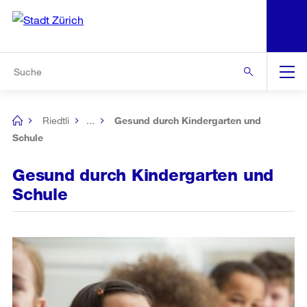
N
S
Zu den weiteren Informationen
Zur Bereichsauswahl
Zur Hilfsnavigation
Zum Inhalt
Zur Suche
Suche
Global
Navigation
Riedtli
...
Gesund durch Kindergarten und
[no
title]
Schule
Gesund durch Kindergarten und
Schule