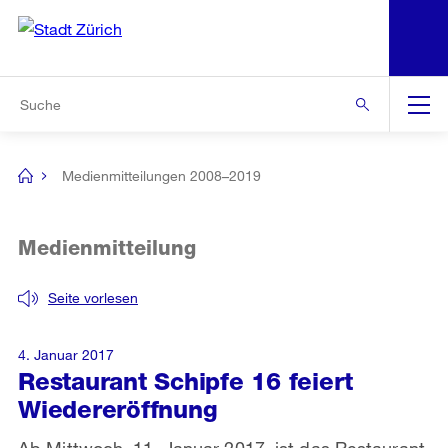
N
S
Zur Bereichsauswahl
Zur Hilfsnavigation
Zum Inhalt
Zur Suche
Suche
Global
Navigation
Medienmitteilungen 2008–2019
[no
title]
Medienmitteilung
Seite vorlesen
4. Januar 2017
Restaurant Schipfe 16 feiert
Wiedereröffnung
Ab Mittwoch, 11. Januar 2017, ist das Restaurant