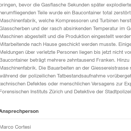
bringen, bevor die Gasflasche Sekunden später explodierte
herumfliegenden Teile wurde ein Baucontainer total zerstör
Maschinenfabrik, welche Kompressoren und Turbinen herst
Glasscherben und der rasch absinkenden Temperatur im Ge
Maschinen abgestellt und die Produktion eingestellt werden
Mitarbeitende nach Hause geschickt werden musste. Einige
Meldungen über verletzte Personen liegen bis jetzt nicht
Baucontainer beträgt mehrere zehntausend Franken. Hinzu
Maschinenfabrik. Die Bauarbeiten an der Giessereistrass
während der polizeilichen Tatbestandsaufnahme vorübergeh
technischen Defektes oder menschlichen Versagens zur Exp
Forensischen Instituts Zürich und Detektive der Stadtpolizei
Weitere
Ansprechperson
Informationen
Marco Cortesi