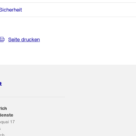
Sicherheit
Seite drucken
t
rich
ienste
squai 17
s
ich