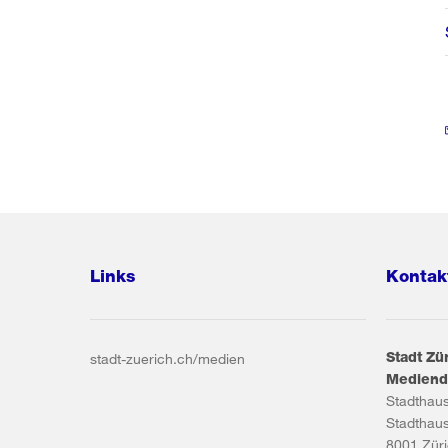
Links
Kontak
Stadt Zü
stadt-zuerich.ch/medien
Mediend
Stadthau
Stadthau
8001
Zür