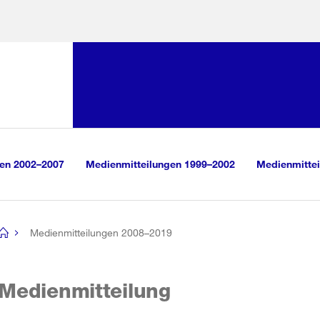
Sprunglink:
Navigation
sauswahl
vigation
m Inhalt
r Suche
gen 2002–2007
Medienmitteilungen 1999–2002
Medienmittei
Medienmitteilungen 2008–2019
[no
title]
Medienmitteilung