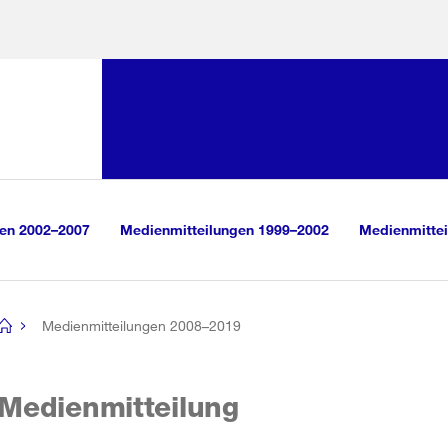
Sprunglink:
Navigation
sauswahl
vigation
m Inhalt
r Suche
gen 2002–2007
Medienmitteilungen 1999–2002
Medienmittei
Medienmitteilungen 2008–2019
[no
title]
Medienmitteilung