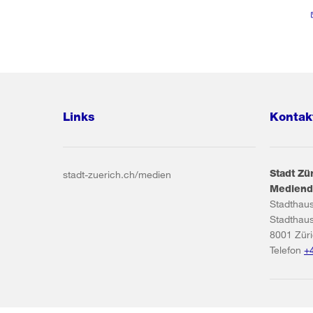
Links
Kontak
Stadt Zü
stadt-zuerich.ch/medien
Mediend
Stadthau
Stadthau
8001
Zür
Telefon
+