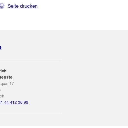
Seite drucken
t
rich
ienste
squai 17
s
ich
41 44 412 36 99