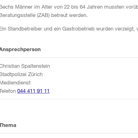
Sechs Männer im Alter von 22 bis 64 Jahren mussten vorü
Beratungsstelle (ZAB) betreut werden.
Ein Standbetreiber und ein Gastrobetrieb wurden verzeigt, we
Weitere
Ansprechperson
Informationen
Christian Spaltenstein
Stadtpolizei Zürich
Mediendienst
Telefon
044 411 91 11
Thema