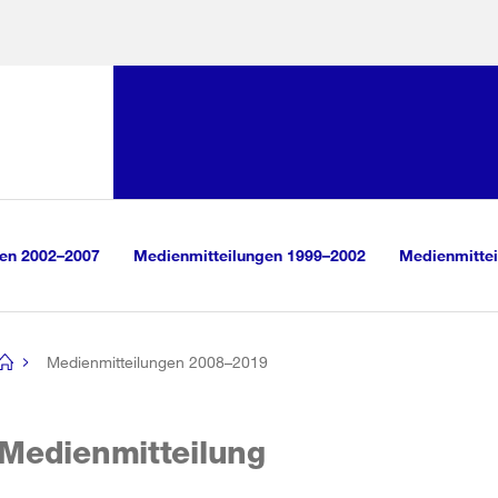
Sprunglink:
Navigation
sauswahl
vigation
m Inhalt
r Suche
gen 2002–2007
Medienmitteilungen 1999–2002
Medienmittei
Medienmitteilungen 2008–2019
[no
title]
Medienmitteilung