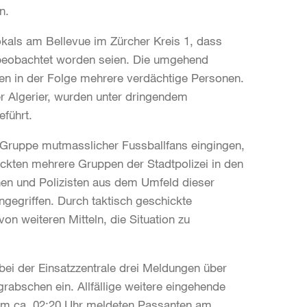
en.
okals am Bellevue im Zürcher Kreis 1, dass
beobachtet worden seien. Die umgehend
rten in der Folge mehrere verdächtige Personen.
er Algerier, wurden unter dringendem
eführt.
Gruppe mutmasslicher Fussballfans eingingen,
ückten mehrere Gruppen der Stadtpolizei in den
nen und Polizisten aus dem Umfeld dieser
egriffen. Durch taktisch geschickte
on weiteren Mitteln, die Situation zu
i der Einsatzzentrale drei Meldungen über
rabschen ein. Allfällige weitere eingehende
m ca. 02:20 Uhr meldeten Passanten am