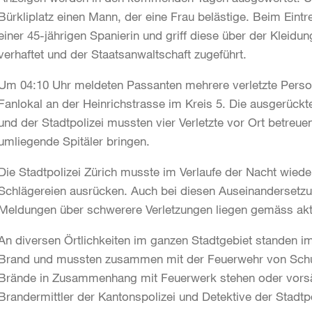
Bürkliplatz einen Mann, der eine Frau belästige. Beim Eintre
einer 45-jährigen Spanierin und griff diese über der Kleidu
verhaftet und der Staatsanwaltschaft zugeführt.
Um 04:10 Uhr meldeten Passanten mehrere verletzte Person
Fanlokal an der Heinrichstrasse im Kreis 5. Die ausgerückt
und der Stadtpolizei mussten vier Verletzte vor Ort betreu
umliegende Spitäler bringen.
Die Stadtpolizei Zürich musste im Verlaufe der Nacht wiede
Schlägereien ausrücken. Auch bei diesen Auseinandersetz
Meldungen über schwerere Verletzungen liegen gemäss akt
An diversen Örtlichkeiten im ganzen Stadtgebiet standen im
Brand und mussten zusammen mit der Feuerwehr von Schu
Brände in Zusammenhang mit Feuerwerk stehen oder vorsät
Brandermittler der Kantonspolizei und Detektive der Stadtpo