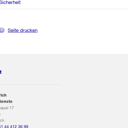
Sicherheit
Seite drucken
t
rich
ienste
squai 17
s
ich
41 44 412 36 99