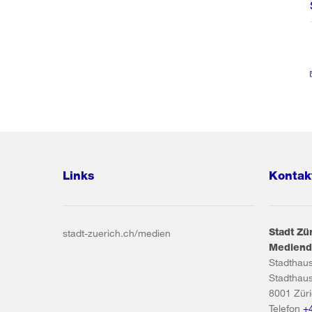
Links
Kontak
Stadt Zü
stadt-zuerich.ch/medien
Mediend
Stadthau
Stadthau
8001
Zür
Telefon
+