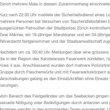
Zürich mehrere Male in diesem Zusammenhang einschreit
Kurz nach 22:30 Uhr meldete der Sicherheitsdienst eines L
mehrere Personen bei Versuchen von Taschendiebstählen 
ausgerückten Patrouillen der Stadtpolizei Zürich kontrollie
Zwei Männer, ein 18-jähriger Marokkaner und ein 34-jährig
Tatverdacht festgenommen und der Staatsanwaltschaft zug
Nachdem um ca. 00:40 Uhr Meldungen über eine grössere 
die in der Region des Kanzleiareals Feuerwerk zündeten, r
Kreis 4 aus. Anschliessend wurden dort mehrere Polizistin
Gruppe durch Flaschenwürfe und mit Feuerwerkskörpern ang
Verschiebungen gelang es den Einsatzkräften ohne Einsatz v
beruhigen.
Vom Bereich des Festgeländes um das Seebecken gingen be
sexuelle Nötigung oder Belästigungen durch antanzen und g
Anzeigen werden in den kommenden Tagen ausgewertet. U