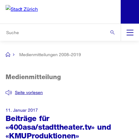
N
S
Zur Bereichsauswahl
Zur Hilfsnavigation
Zum Inhalt
Zur Suche
Suche
Global
Navigation
Medienmitteilungen 2008–2019
[no
title]
Medienmitteilung
Seite vorlesen
11. Januar 2017
Beiträge für
«400asa/stadttheater.tv» und
«KMUProduktionen»