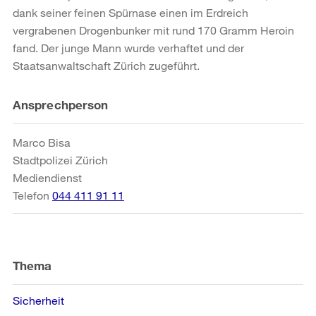
dank seiner feinen Spürnase einen im Erdreich
vergrabenen Drogenbunker mit rund 170 Gramm Heroin
fand. Der junge Mann wurde verhaftet und der
Staatsanwaltschaft Zürich zugeführt.
Weitere
Ansprechperson
Informationen
Marco Bisa
Stadtpolizei Zürich
Mediendienst
Telefon
044 411 91 11
Thema
Sicherheit