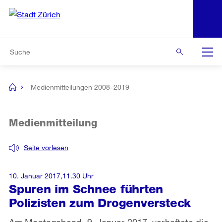
N
S
Zur Bereichsauswahl
Zur Hilfsnavigation
Zum Inhalt
Zur Suche
Suche
Global
Navigation
Medienmitteilungen 2008–2019
[no
title]
Medienmitteilung
Seite vorlesen
10. Januar 2017,11.30 Uhr
Spuren im Schnee führten
Polizisten zum Drogenversteck
Am Montagabend, 9. Januar 2017, verhaftete die