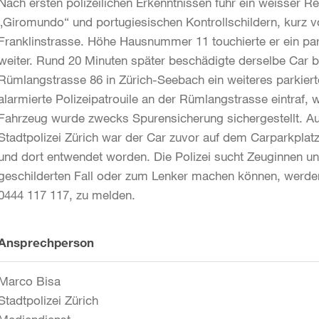
Nach ersten polizeilichen Erkenntnissen fuhr ein weisser Re
„Giromundo“ und portugiesischen Kontrollschildern, kurz vo
Franklinstrasse. Höhe Hausnummer 11 touchierte er ein par
weiter. Rund 20 Minuten später beschädigte derselbe Car
Rümlangstrasse 86 in Zürich-Seebach ein weiteres parkier
alarmierte Polizeipatrouile an der Rümlangstrasse eintraf,
Fahrzeug wurde zwecks Spurensicherung sichergestellt. A
Stadtpolizei Zürich war der Car zuvor auf dem Carparkplat
und dort entwendet worden. Die Polizei sucht Zeuginnen 
geschilderten Fall oder zum Lenker machen können, werden g
0444 117 117, zu melden.
Weitere
Ansprechperson
Informationen
Marco Bisa
Stadtpolizei Zürich