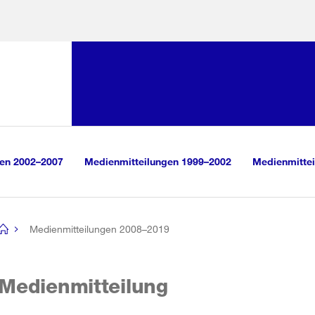
Sprunglink:
Navigation
sauswahl
vigation
m Inhalt
r Suche
gen 2002–2007
Medienmitteilungen 1999–2002
Medienmittei
Medienmitteilungen 2008–2019
[no
title]
Medienmitteilung