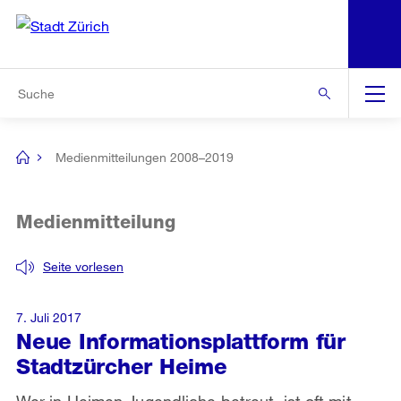
N
S
Zur Bereichsauswahl
Zur Hilfsnavigation
Zum Inhalt
Zur Suche
Suche
Global
Navigation
Medienmitteilungen 2008–2019
[no
title]
Medienmitteilung
Seite vorlesen
7. Juli 2017
Neue Informationsplattform für
Stadtzürcher Heime
Wer in Heimen Jugendliche betreut, ist oft mit