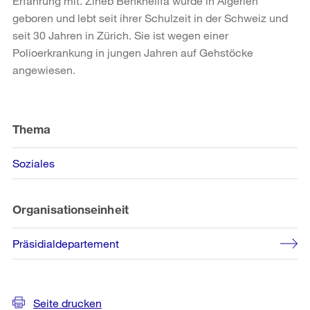
Erfahrung mit. Zineb Benkhelifa wurde in Algerien
geboren und lebt seit ihrer Schulzeit in der Schweiz und
seit 30 Jahren in Zürich. Sie ist wegen einer
Polioerkrankung in jungen Jahren auf Gehstöcke
angewiesen.
Weitere
Informationen
Thema
Soziales
Organisationseinheit
Präsidialdepartement
Seite drucken