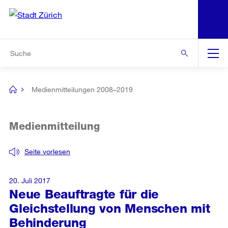
N
S
Zur Bereichsauswahl
Zur Hilfsnavigation
Zum Inhalt
Zur Suche
Suche
Global
Navigation
Medienmitteilungen 2008–2019
[no
title]
Medienmitteilung
Seite vorlesen
20. Juli 2017
Neue Beauftragte für die
Gleichstellung von Menschen mit
Behinderung