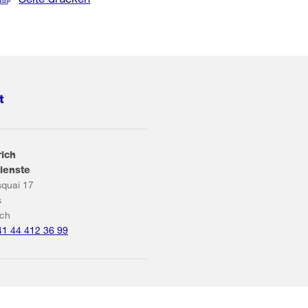
t
rich
ienste
squai 17
s
ich
41 44 412 36 99