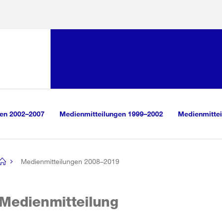
Sprunglink:
Navigation
sauswahl
vigation
m Inhalt
r Suche
gen 2002–2007
Medienmitteilungen 1999–2002
Medienmittei
Medienmitteilungen 2008–2019
[no
title]
Medienmitteilung