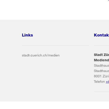
Links
Kontak
Stadt Zü
stadt-zuerich.ch/medien
Mediend
Stadthau
Stadthau
8001
Zür
Telefon
+