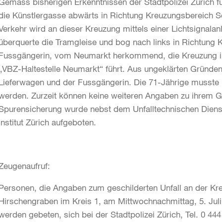
Gemäss bisherigen Erkenntnissen der Stadtpolizei Zürich f
die Künstlergasse abwärts in Richtung Kreuzungsbereich S
Verkehr wird an dieser Kreuzung mittels einer Lichtsignala
überquerte die Tramgleise und bog nach links in Richtung K
Fussgängerin, vom Neumarkt herkommend, die Kreuzung im
„VBZ-Haltestelle Neumarkt“ führt. Aus ungeklärten Gründe
Lieferwagen und der Fussgängerin. Die 71-Jährige musste 
werden. Zurzeit können keine weiteren Angaben zu ihrem 
Spurensicherung wurde nebst dem Unfalltechnischen Dienst
Institut Zürich aufgeboten.
Zeugenaufruf:
Personen, die Angaben zum geschilderten Unfall an der Kr
Hirschengraben im Kreis 1, am Mittwochnachmittag, 5. Juli
werden gebeten, sich bei der Stadtpolizei Zürich, Tel. 0 44