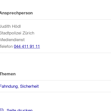
Weitere
Ansprechperson
Informationen
Judith Hödl
Stadtpolizei Zürich
Mediendienst
Telefon
044 411 91 11
Themen
Fahndung
Sicherheit
Seite drucken