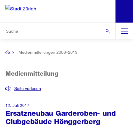
N
S
Zur Bereichsauswahl
Zur Hilfsnavigation
Zum Inhalt
Zur Suche
Suche
Global
Navigation
Medienmitteilungen 2008–2019
[no
title]
Medienmitteilung
Seite vorlesen
12. Juli 2017
Ersatzneubau Garderoben- und
Clubgebäude Hönggerberg