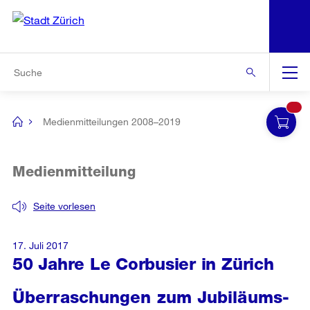
N
S
Zur Bereichsauswahl
Zur Hilfsnavigation
Zum Inhalt
Zur Suche
Suche
Global
Navigation
Medienmitteilungen 2008–2019
[no
title]
Medienmitteilung
Seite vorlesen
17. Juli 2017
50 Jahre Le Corbusier in Zürich
Überraschungen zum Jubiläums-