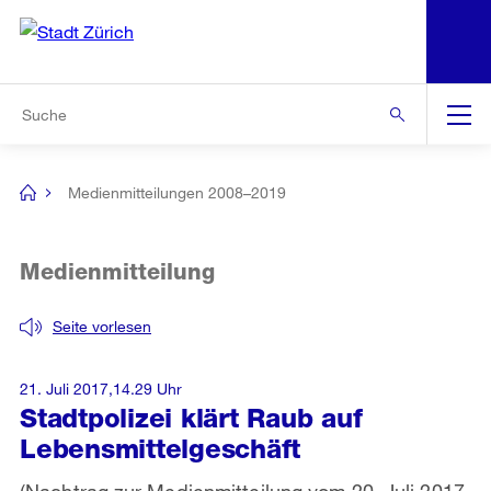
N
S
Zur Bereichsauswahl
Zur Hilfsnavigation
Zum Inhalt
Zur Suche
Suche
Global
Navigation
Medienmitteilungen 2008–2019
[no
title]
Medienmitteilung
Seite vorlesen
21. Juli 2017,14.29 Uhr
Stadtpolizei klärt Raub auf
Lebensmittelgeschäft
(Nachtrag zur Medienmitteilung vom 20. Juli 2017,