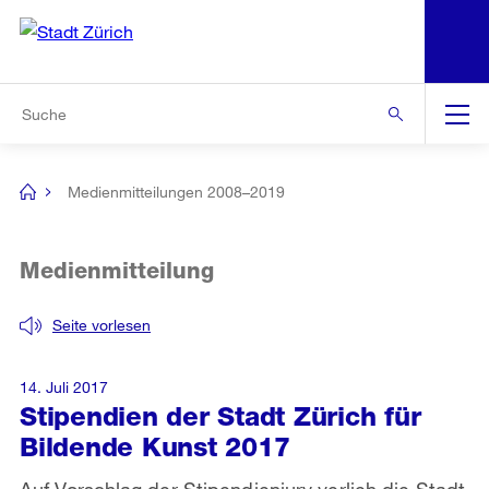
N
S
Zur Bereichsauswahl
Zur Hilfsnavigation
Zum Inhalt
Zur Suche
Suche
Global
Navigation
Medienmitteilungen 2008–2019
[no
title]
Medienmitteilung
Seite vorlesen
14. Juli 2017
Stipendien der Stadt Zürich für
Bildende Kunst 2017
Auf Vorschlag der Stipendienjury verlieh die Stadt