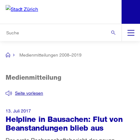
N
S
Zur Bereichsauswahl
Zur Hilfsnavigation
Zum Inhalt
Zur Suche
Suche
Global
Navigation
Medienmitteilungen 2008–2019
[no
title]
Medienmitteilung
Seite vorlesen
13. Juli 2017
Helpline in Bausachen: Flut von
Beanstandungen blieb aus
Der erste Rechenschaftsbericht der neuen