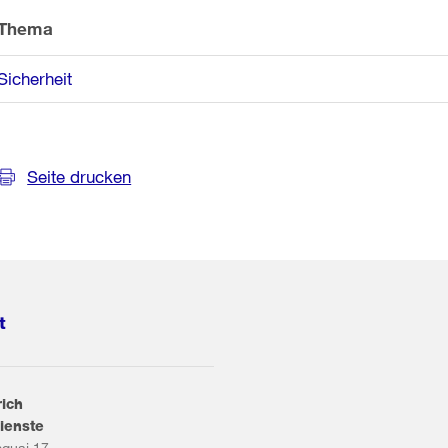
Thema
Sicherheit
Seite drucken
t
rich
ienste
squai 17