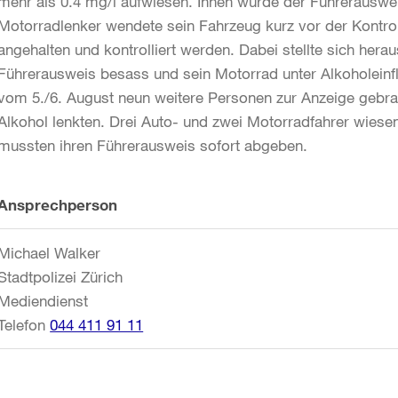
mehr als 0.4 mg/l aufwiesen. Ihnen wurde der Führerausw
Motorradlenker wendete sein Fahrzeug kurz vor der Kontroll
angehalten und kontrolliert werden. Dabei stellte sich herau
Führerausweis besass und sein Motorrad unter Alkoholein
vom 5./6. August neun weitere Personen zur Anzeige gebrac
Alkohol lenkten. Drei Auto- und zwei Motorradfahrer wiese
mussten ihren Führerausweis sofort abgeben.
Weitere
Ansprechperson
Informationen
Michael Walker
Stadtpolizei Zürich
Mediendienst
Telefon
044 411 91 11