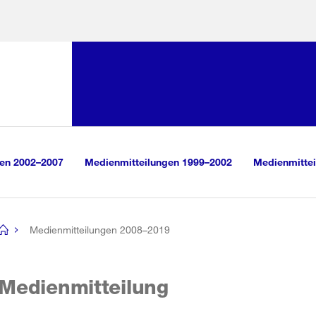
Sprunglink:
Navigation
sauswahl
vigation
m Inhalt
r Suche
gen 2002–2007
Medienmitteilungen 1999–2002
Medienmittei
Medienmitteilungen 2008–2019
[no
title]
Medienmitteilung