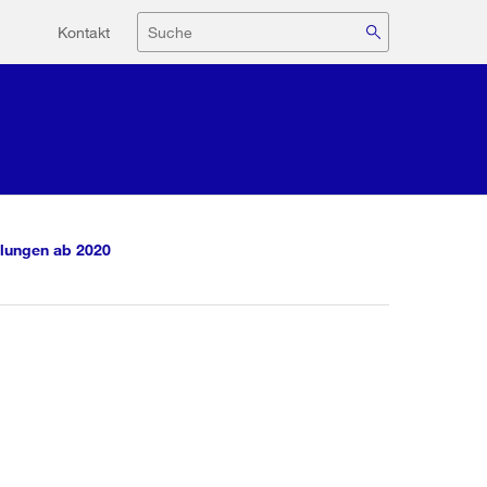
Hilfsnavigation
Suche
Kontakt
lungen ab 2020