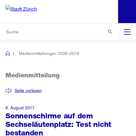
N
S
Zur Bereichsauswahl
Zur Hilfsnavigation
Zum Inhalt
Zur Suche
Suche
Global
Navigation
Medienmitteilungen 2008–2019
[no
title]
Medienmitteilung
Seite vorlesen
8. August 2017
Sonnenschirme auf dem
Sechseläutenplatz: Test nicht
bestanden