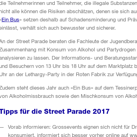
die Teilnehmerinnen und Teilnehmer, die illegale Substanze
nicht alle können die Risiken abschätzen, denen sie sich 
«
Ein Bus
» setzen deshalb auf Schadensminderung und Präve
einlässt, verhält sich auch bewusster und sicherer.
An der Street Parade beraten die Fachleute der Jugendbera
Zusammenhang mit Konsum von Alkohol und Partydrogen un
analysieren zu lassen. Der Informations- und Beratungsst
und Besuchern von 13 Uhr bis 18 Uhr auf dem Marktplatz b
Uhr an der Lethargy-Party in der Roten Fabrik zur Verfügun
Zudem steht dieses Jahr auch «Ein Bus» auf dem Tessinerpl
von Alkoholmissbrauch sowie den Mischkonsum von Alkoh
Tipps für die Street Parade 2017
Vorab informieren: Grossevents eignen sich nicht für D
konsumiert, informiert sich besser vorher online auf w