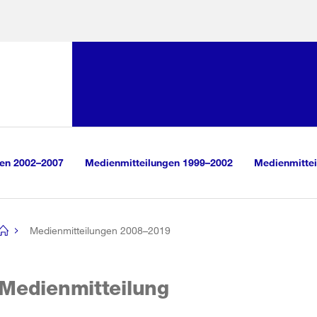
Sprunglink:
Navigation
sauswahl
vigation
m Inhalt
r Suche
gen 2002–2007
Medienmitteilungen 1999–2002
Medienmittei
Medienmitteilungen 2008–2019
[no
title]
Medienmitteilung