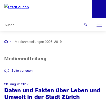
N
S
Zur Bereichsauswahl
Zur Hilfsnavigation
Zum Inhalt
Zur Suche
Suche
Global
Navigation
Medienmitteilungen 2008–2019
[no
title]
Medienmitteilung
Seite vorlesen
28. August 2017
Daten und Fakten über Leben und
Umwelt in der Stadt Zürich